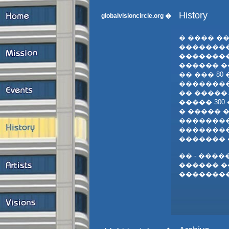
History
globalvisioncircle.org �
� ���� ��
��������
�������
������ ��
�� ��� 8
��������
�� �����
����� 30
� ����� �
��������
��������
������� 
�� - ���
������ �
��������