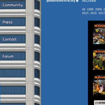
Archive
globalvisioncircle.org �
All
1999
2000
2015
2016
201