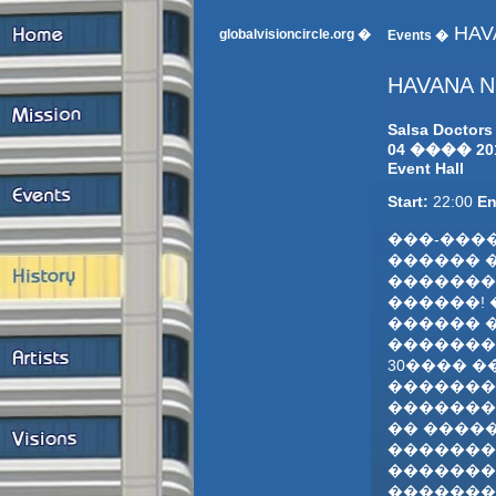
HAV
globalvisioncircle.org �
Events �
HAVANA N
Salsa Doctors 
04 ���� 20
Event Hall
Start:
22:00
En
���-���
������ ��
�������
������!
������ 
�������
30���� �
�������
�������
�� ����
�������
�������
������� �