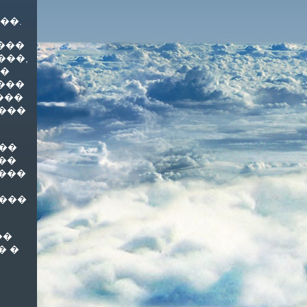
 ��.
����
���,
��
���
���
���
 ��
��
���
����
��
� �