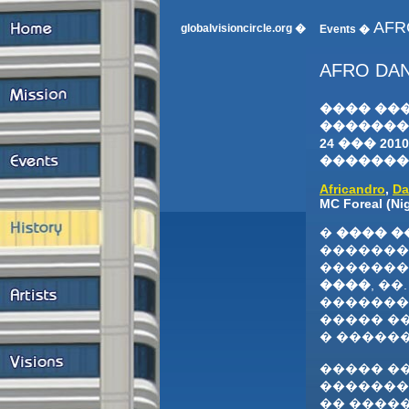
AFR
globalvisioncircle.org �
Events �
AFRO DAN
���� ��
�������
24 ��� 2010
�������
Africandro
,
Da
MC Foreal (Nig
�
���� �
�������,
�������
����
, �
�������
����� �
� �����
����� ��
�������
�� �����