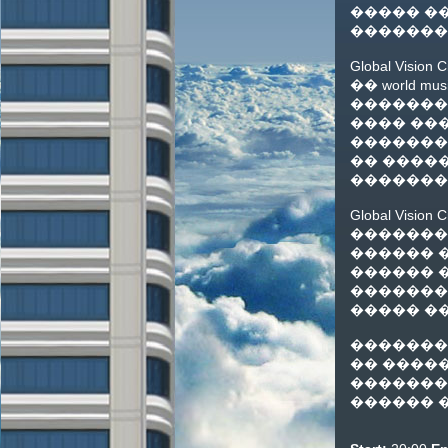
����� ��
�������
Global Vi
�� world 
�������
���� ���
�������
�� ����
�������
Global Vi
�������
������ 
������ �
�������
����� �
���������
�� ����
�������
������ �