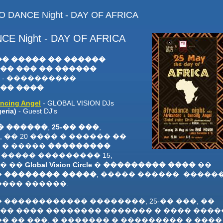
O DANCE Night - DAY OF AFRICA
CE Night - DAY OF AFRICA
�� ����� �� ������
�� ��� �� ������
- ����������
�� ����
ncing Angel
- GLOBAL VISION DJs
eria)
- Guest DJ's
� ������
,
25-�� ���
,
 �� 20 ���� � ������ ��
 � �����
���������
�. ����� ��������� 15,
� ��
Global Vision Circle
�
��������� ����
��
�
�������� �����
, ����� ������ �����
���� ������.
 ������������ ��������, 25-�� ���, ��
�� ���� �������� ������� � ���� ����
� �� ���, � ������� � ��������� � ����