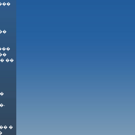
���
��
���
��
� ��
��
�-
�� �
�