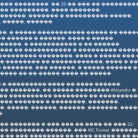
�� ��������. �� 25-�� ��� �� ��������
�� ���������, ���� �������,
������, ������� � ���������� �����,
 �����, ������.
��, � ����� ����������� ����� �� ����
� ������ � ������, ���� � �����
�����, � ����������� � �� ������
��� �� ����������� � ��������� ����
��������� ��������. ���� � ����� ��� 
� �������� �� ������������, ���� � ��
 �������, ��� ������, � ����� ������ �
��� �� ��-����� ���� �� �����.
y 2010 � ��������� ���� �� ���� ������
� �������, �� ����� �������� Africandro �
Angel �� ���������� �������� �� ��������
��� ������� � ��������, �������,
, �����, ������, ������, �������, ����
�.
� ������� � ��� ��� �� ���� �� ��� 21-
� �������� ������, ��� MC Foreal. ������
 �� ��� �������� �� ���� ����� � �� �