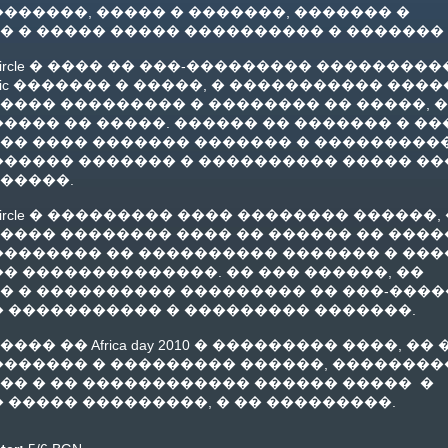
������, ����� � �������, ������� �
� � ����� ����� ���������� � �������
sion Circle � ���� �� ���-��������� ��������
music ������� � �����, � ����������� ����
���� ��������� � �������� �� �����, 
���� �� �����. ������ �� ������� � ��
�� ���� ������� ������� � ���������
������ ������� � ���������� ����� ��
�����.
sion Circle � ��������� ���� �������� ������,
���� �������� ���� �� ������ �� ����
�������� �� ���������� ������� � ���
� ��������������. �� ��� ������, ��
� � ���������� ��������� �� ���-���
� ����������� � ��������� �������.
�� �� Africa day 2010 � ��������� ����, �� 
������� � ��������� ������, ��������
�� � �� ������������ ������ ����� �
 ����� ���������, � �� ���������.