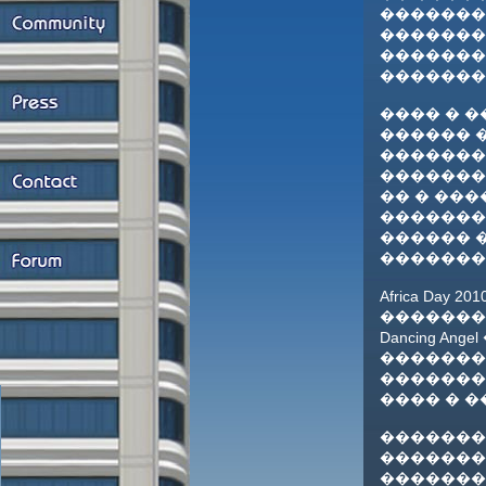
��������
�������
�������
�������,
���� � �
������ �
�������
�������
�� � ���
�������
������ �
��������
Africa Da
��������
Dancing 
�������
��������
���� � �
��������
��������
��������