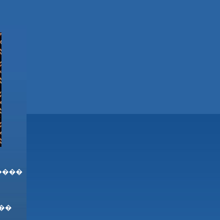
����
��