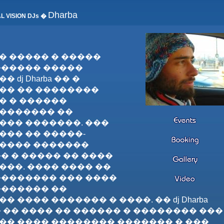
Dharba
L VISION DJs �
� ����� � �����
������ �����
 dj Dharba �� �
�� �� ��������
� � ������
������� ��
��� �������. ���
��� �� �����-
���� �������
� � ����� �� ����
��. ���� ���� ��
�������� ��� ����
������� ��
 ���� ������� � ����. �� dj Dharba
 �� ���� �� ������ � �������� ���
�� ���� �������� ������� � ���