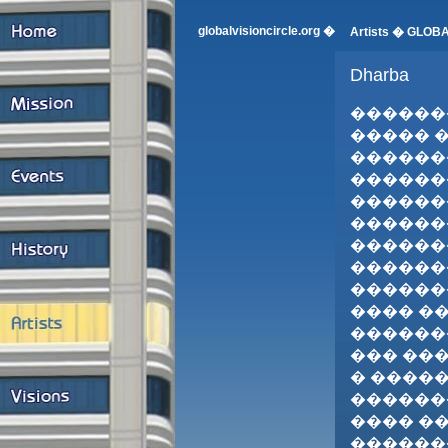
globalvisioncircle.org �
Artists �
GLOBA
Dharba
������
����� 
��������
������
������
������
������
������
������
���� ��
�������
��� ��
� ����
��������
���� ��
������