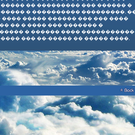
 ����� �� ��������� ��� ������ �
������ � ���������� ���������. �
 ���� ����� ������ ��� ��� ����
� �� � ���� ��� ������� �
����� � ������ ���� �����������
���� ��� ��-����� �� ����� ����.