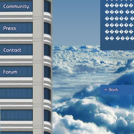
������
���� �
����� �
�������
������
�� ����